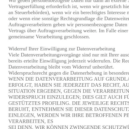
Wir geben personenbezogene Daten nur dann an externe S
Vertragserfüllung erforderlich ist, wenn wir gesetzlich hi
an Steuerbehörden), wenn wir ein berechtigtes Interesse
oder wenn eine sonstige Rechtsgrundlage die Datenweite
Auftragsverarbeitern geben wir personenbezogene Daten 
Vertrags über Auftragsverarbeitung weiter. Im Falle eine
gemeinsame Verarbeitung geschlossen.
Widerruf Ihrer Einwilligung zur Datenverarbeitung
Viele Datenverarbeitungsvorgänge sind nur mit Ihrer aus
bereits erteilte Einwilligung jederzeit widerrufen. Die R
Datenverarbeitung bleibt vom Widerruf unberührt.
Widerspruchsrecht gegen die Datenerhebung in besonde
WENN DIE DATENVERARBEITUNG AUF GRUNDLAGE
ERFOLGT, HABEN SIE JEDERZEIT DAS RECHT, A
SITUATION ERGEBEN, GEGEN DIE VERARBEITU
WIDERSPRUCH EINZULEGEN; DIES GILT AUCH F
GESTÜTZTES PROFILING. DIE JEWEILIGE REC
BERUHT, ENTNEHMEN SIE DIESER DATENSCHU
EINLEGEN, WERDEN WIR IHRE BETROFFENEN 
VERARBEITEN, ES
SEI DENN, WIR KÖNNEN ZWINGENDE SCHUTZW