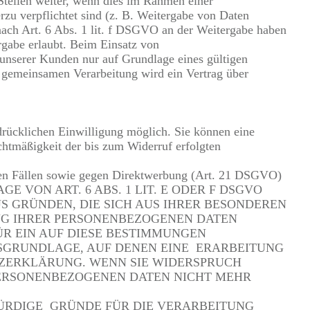
tellen weiter, wenn dies im Rahmen einer
erzu verpflichtet sind (z. B. Weitergabe von Daten
 nach Art. 6 Abs. 1 lit. f DSGVO an der Weitergabe haben
rgabe erlaubt. Beim Einsatz von
unserer Kunden nur auf Grundlage eines gültigen
r gemeinsamen Verarbeitung wird ein Vertrag über
drücklichen Einwilligung möglich. Sie können eine
echtmäßigkeit der bis zum Widerruf erfolgten
ren Fällen sowie gegen Direktwerbung (Art. 21 DSGVO)
 VON ART. 6 ABS. 1 LIT. E ODER F DSGVO
US GRÜNDEN, DIE SICH AUS IHRER BESONDEREN
NG IHRER PERSONENBEZOGENEN DATEN
ÜR EIN AUF DIESE BESTIMMUNGEN
HTSGRUNDLAGE, AUF DENEN EINE ERARBEITUNG
TZERKLÄRUNG. WENN SIE WIDERSPRUCH
PERSONENBEZOGENEN DATEN NICHT MEHR
ÜRDIGE GRÜNDE FÜR DIE VERARBEITUNG